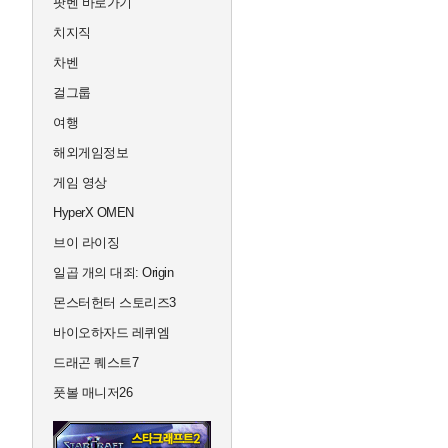
팟벤 바로가기
치지직
차벤
걸그룹
여행
해외게임정보
게임 영상
HyperX OMEN
브이 라이징
일곱 개의 대죄: Origin
몬스터헌터 스토리즈3
바이오하자드 레퀴엠
드래곤 퀘스트7
풋볼 매니저26