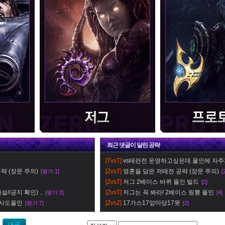
최근
댓글이 달린
공략
[TvsT]
vs테란전 운영하고싶은데 올인에 자주
략 (장문 주의)
[ZvsT]
영혼을 담은 저테전 공략 (장문 주의)
[평가:1]
[
[ZvsT]
저그 2베이스 바퀴 올인 빌드
[2]
//공지 확인) ..
[ZvsT]
저그는 꼭 봐라! 2베이스 링뽕 올인
[평가:2]
[4]
 사도올인
[ZvsZ]
17가스17앞마당17못
[평가:7]
[2]