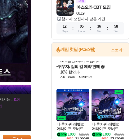
모집
아스오라 CBT 모집
08.19
참가자 모집까지 남은 기간
12
05
36
57
Days
Hours
Min
Sec
게임 핫딜 (PC/스팀)
스토어+
귀무자: 검의 길 예약 판매 중!
10% 할인과
이니&베니 혜택까지!
인벤게임즈 8월 특별 할인!
드래곤소드: 어웨이크닝 입점!
문명 7 특별 할인!
비스트 오브 리인카네이션 정식 출시!
커세어 코브 출시 기념 할인!
더 렐릭 퍼스트 가디언 정식 출시
베데스다 40주년 기념 할인 중!
마블 투혼 파이팅 소울즈 예약 판매 중!
캡콤 프렌차이즈 할인 진행 중!
캡콤 일부 상품 상시 할인
스타워즈 은하계 레이서
로블록스 기프트 카드 공식 입점
인기 퍼블리셔 모음!
스팀으로 만나는 드래곤소드!
조선&고려 DLC 출시 예정
게임프릭 신작 IP
해적'섬'을 발전시키자!
설화x하드코어 액션!
베데스다의 명작들을
마블 히어로 총 출동&화려한 격투!
몬헌, 바하 등 인기 IP를
몬헌 와일즈 & 드래곤즈 도그마2
인벤게임즈에서 10% 추가 적립
Robux를 가장 안전하고
최대 90% 할인가를 만나보세요!
네이버혜택과 함께 만나보세요!
50%할인&추가 적립까지!
네이버 혜택가와 함께 예약하세요!
할인&네이버혜택으로 만나보세요!
네이버페이 혜택과 만나보세요!
40주년 프로모션으로 만나보세요!
네이버 포인트 혜택까지!
할인가에 만나보세요!
일부 에디션 상시 할인!
혜택으로 예약 판매 중
편안하게 충전하세요
지시는..
[16]
2]
나 혼자만 레벨업
나 혼자만 레벨업
어라이즈 오버드라
어라이즈 오버드라
이브 디럭스 에디션
이브 Solo Leveling A
3,000
52,000
3,000
46,000
Solo Leveling Arise
rise