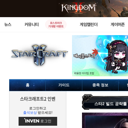
로스트아크
뉴스
커뮤니티
게임캘린더
게이머존
기대평 이벤트
홈
가이드
종족 정보
스타크래프트2 인벤
스타2 빌드 공략툴
로그인하고
출석보상
받으세요!
로그인