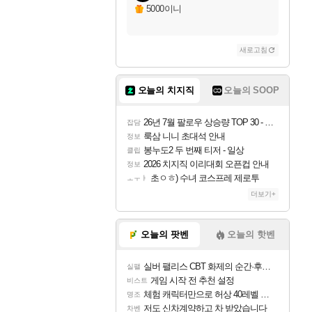
5000이니
새로고침
오늘의 치지직
오늘의 SOOP
26년 7월 팔로우 상승량 TOP 30 - 월간 치지직
잡담
룩삼 니니 초대석 안내
정보
봉누도2 두 번째 티저 - 일상
클립
2026 치지직 이리대회 오픈컵 안내
정보
초ㅇㅎ) 수녀 코스프레 제로투
ㅗㅜㅑ
더보기+
오늘의 팟벤
오늘의 핫벤
실버 팰리스 CBT 화제의 순간·후기 모음
실팰
게임 시작 전 추천 설정
비스트
체험 캐릭터만으로 허상 40레벨 하이와티아 5분 컷!｜에이메스·린네·모니에 명함
명조
저도 신차계약하고 차 받았습니다
차벤