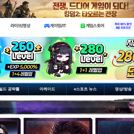
X
최대 90% 할인
라이브/영상
게이밍/IT
게임스토어
8월 프로모션
빌드 공략툴
아케이드
e스포츠 뉴스
영상/방송