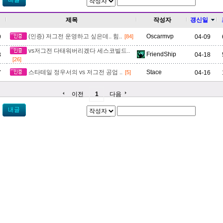
제목
작성자
갱신일
(인증) 저그전 운영하고 싶은데.. 힘..
Oscarmvp
9
04-09
[84]
vs저그전 다태워버리겠다 세스코빌드..
FriendShip
8
04-18
[26]
스타테일 정우서의 vs 저그전 공업 ..
Stace
7
04-16
[5]
이전
1
다음