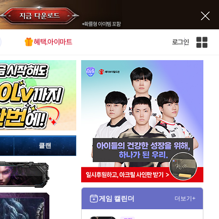
혜택.아이마트
로그인
인
벤
전
체
사
이
트
맵
클랜
게임 캘린더
더보기+