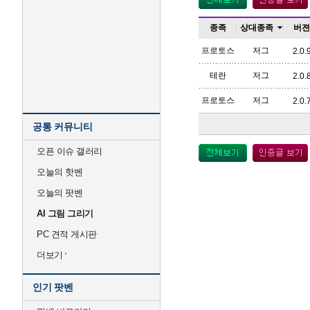
종족
상대종족
버젼
프로토스
저그
2.0.
테란
저그
2.0.
프로토스
저그
2.0.
공통 커뮤니티
오픈 이슈 갤러리
오늘의 핫벤
오늘의 팟벤
AI 그림 그리기
PC 견적 게시판
더보기
인기 팟벤