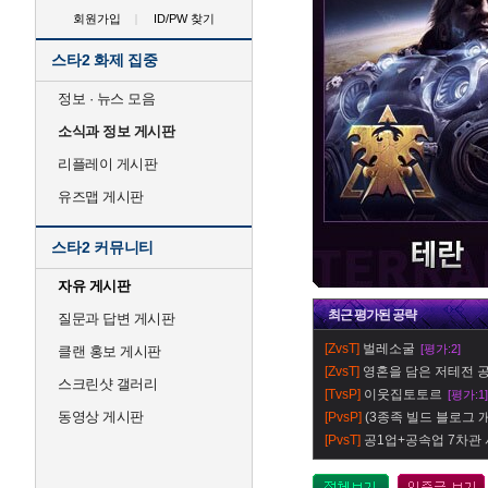
회원가입
ID/PW 찾기
스타2 화제 집중
정보 · 뉴스 모음
소식과 정보 게시판
리플레이 게시판
유즈맵 게시판
스타2 커뮤니티
자유 게시판
최근
평가
된 공략
질문과 답변 게시판
[ZvsT]
벌레소굴
[평가:2]
클랜 홍보 게시판
[ZvsT]
영혼을 담은 저테전 공
스크린샷 갤러리
[TvsP]
이웃집토토르
[평가:1]
동영상 게시판
[PvsP]
(3종족 빌드 블로그 개설
[PvsT]
공1업+공속업 7차관