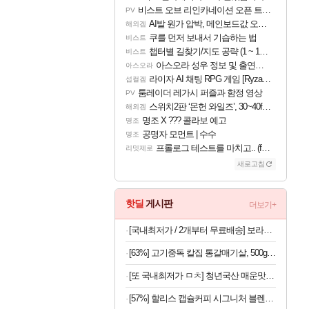
비스트 오브 리인카네이션 오픈 트레일러
PV
AI발 원가 압박, 메인보드값 오르나
해외겜
쿠를 먼저 보내서 기습하는 법
비스트
챕터별 길찾기/지도 공략 (1 ~ 12장)
비스트
아스오라 성우 정보 및 출연작 모음
아스오라
라이자 AI 채팅 RPG 게임 [RyzaChat: AI] 공개
섭컬겜
툼레이더 레가시 퍼즐과 함정 영상
PV
스위치2판 ‘몬헌 와일즈’, 30~40fps 목표 추정
해외겜
명조 X ??? 콜라보 예고
명조
공명자 모먼트 | 수수
명조
프롤로그 테스트를 마치고.. (feat. 리아)
리밋제로
새로고침
핫딜
게시판
더보기+
[국내최저가 / 2개부터 무료배송] 보라톡스 보라효소101 곡물발효효소 프로바이오틱스 30포
[63%] 고기중독 칼집 통갈매기살, 500g, 2팩
[또 국내최저가 ㅁㅊ] 청년국산 매운맛 굵은 고춧가루 1kg
[57%] 할리스 캡슐커피 시그니처 블렌드, 5g, 10개입, 10개