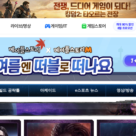
X
최대 90% 할인
라이브/영상
게이밍/IT
게임스토어
8월 프로모션
빌드 공략툴
아케이드
e스포츠 뉴스
영상/방송