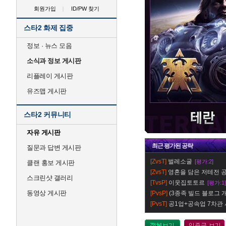
회원가입
ID/PW 찾기
스타2 화제 집중
정보 · 뉴스 모음
소식과 정보 게시판
리플레이 게시판
유즈맵 게시판
스타2 커뮤니티
자유 게시판
최근
평가
된 공략
질문과 답변 게시판
[ZvsT]
벌레소굴
[평가:2]
클랜 홍보 게시판
[ZvsT]
영혼을 담은 저테전 공
스크린샷 갤러리
[TvsP]
이웃집토토르
[평가:1]
동영상 게시판
[PvsP]
(3종족 빌드 블로그 개설
[PvsT]
공1업+공속업 7차관