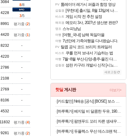
3084
툼레이더 레가시 퍼즐과 함정 영상
8
/8
PV
[무한대] 출시일, 8월 13일에 나오나
섭컬겜
4228
3
/5
게임 시작 전 추천 설정
비스트
메모리 3사, 2027년 생산분 완판?
해외겜
8991
평가중 (
2
)
스누피냥님
명조
4420
[여행_국내] 남해 독일마을
평가중 (
1
)
여행
7년만에 가족여행을 다녀왔습니다.
여행
8232
-
탈콥 공식 코드 브리치 트레일러
PV
쿠를 먼저 보내서 기습하는 법
비스트
4220
-
7월~8월 부산-단양-충주-울진 다녀왔어요~
여행
섬란 카구라 개발사 신작 [시노비 넥서스] 연내 출시 예정
섭컬겜
2786
-
새로고침
2108
-
2769
-
핫딜
게시판
더보기+
8106
-
[카드할인] N배송 [공식] [BOSE] 보스 QC 울트라 헤드폰 2세대 데저트 골드
4532
-
[하루특가] 베지밀 비 달콤한 두유, 190ml, 16개
[하루특가] 팜앤푸드 꼬리 자른 생새우살 61~70입 (냉동)
11832
평가중 (
4
)
[하루특가] 듀플렉스 무선 데스크팬 탁상용 선풍기
9281
평가중 (
2
)