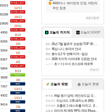
4000이니
·
에이전트 인장, 마탄의
35423
12
/13
주인 칭호
35296
10
/12
새로고침
10600
10
/11
오늘의 치지직
오늘의 SOOP
4950
8
/10
8260
26년 7월 팔로우 상승량 TOP 30 - 월간 치지직
5
/6
잡담
룩삼 니니 초대석 안내
정보
5004
5
/5
봉누도2 두 번째 티저 - 일상
클립
2026 치지직 이리대회 오픈컵 안내
정보
8367
4
/5
초ㅇㅎ) 수녀 코스프레 제로투
ㅗㅜㅑ
5804
더보기+
6
/14
3608
3
/6
오늘의 팟벤
오늘의 핫벤
7457
13
/13
4932
AI발 원가 압박, 메인보드값 오르나
해외겜
13
/13
리싱크드 1.06 패치노트 (8/5)
리싱크드
9414
프롤로그 테스트를 마치고.. (feat. 리아)
리밋제로
7
/8
라이자 AI 채팅 RPG 게임 [RyzaChat: AI] 공개
섭컬겜