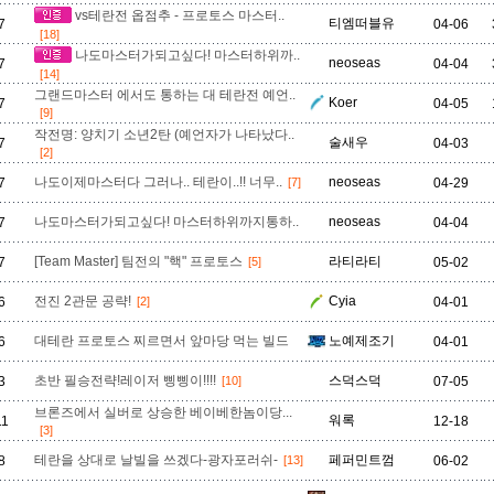
vs테란전 옵점추 - 프로토스 마스터..
티엠떠블유
7
04-06
[18]
나도마스터가되고싶다! 마스터하위까..
neoseas
7
04-04
[14]
그랜드마스터 에서도 통하는 대 테란전 예언..
Koer
7
04-05
[9]
작전명: 양치기 소년2탄 (예언자가 나타났다..
술새우
7
04-03
[2]
나도이제마스터다 그러나.. 테란이..!! 너무..
neoseas
7
[7]
04-29
나도마스터가되고싶다! 마스터하위까지통하..
neoseas
7
04-04
[Team Master] 팀전의 "핵" 프로토스
라티라티
7
[5]
05-02
전진 2관문 공략!
Cyia
6
[2]
04-01
대테란 프로토스 찌르면서 앞마당 먹는 빌드
노예제조기
6
04-01
초반 필승전략!레이저 삥삥이!!!!
스덕스덕
3
[10]
07-05
브론즈에서 실버로 상승한 베이베한놈이당...
워록
11
12-18
[3]
테란을 상대로 날빌을 쓰겠다-광자포러쉬-
페퍼민트껌
8
[13]
06-02