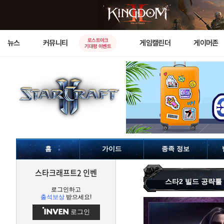
로스트아크
뉴스
커뮤니티
게임캘린더
게이머존
기대평 이벤트
홈
가이드
종족 정보
스타크래프트2 인벤
스타2 빌드 공략툴
로그인하고
출석보상
받으세요!
로그인