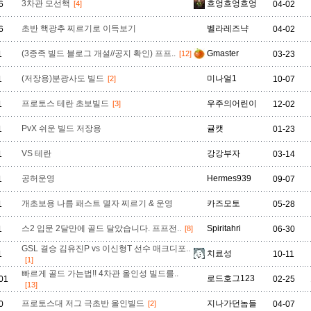
3차관 모선핵
흐엉흐엉흐엉
6
[4]
04-02
초반 핵광추 찌르기로 이득보기
벨라레즈냑
6
04-02
(3종족 빌드 블로그 개설//공지 확인) 프프..
Gmaster
1
[12]
03-23
(저장용)분광사도 빌드
미나얼1
1
[2]
10-07
프로토스 테란 초보빌드
우주의어린이
1
[3]
12-02
PvX 쉬운 빌드 저장용
귤캣
1
01-23
VS 테란
강강부자
1
03-14
공허운영
Hermes939
1
09-07
개초보용 나름 패스트 멸자 찌르기 & 운영
카즈모토
1
05-28
스2 입문 2달만에 골드 달았습니다. 프프전..
Spiritahri
1
[8]
06-30
GSL 결승 김유진P vs 이신형T 선수 매크디포..
치료성
1
10-11
[1]
빠르게 골드 가는법!! 4차관 올인성 빌드를..
로드호그123
.01
02-25
[13]
프로토스대 저그 극초반 올인빌드
지나가던놈들
0
[2]
04-07