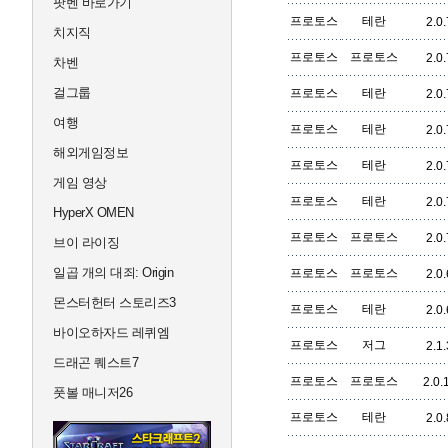
팟벤 바로가기
프로토스
테란
2.0.
치지직
프로토스
프로토스
2.0.
차벤
걸그룹
프로토스
테란
2.0.
여행
프로토스
테란
2.0.
해외게임정보
프로토스
테란
2.0.
게임 영상
프로토스
테란
2.0.
HyperX OMEN
프로토스
프로토스
2.0.
브이 라이징
일곱 개의 대죄: Origin
프로토스
프로토스
2.0.
몬스터헌터 스토리즈3
프로토스
테란
2.0.
바이오하자드 레퀴엠
프로토스
저그
2.1.
드래곤 퀘스트7
프로토스
프로토스
2.0.
풋볼 매니저26
프로토스
테란
2.0.