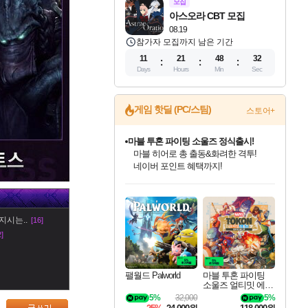
모집
아스오라 CBT 모집
08.19
참가자 모집까지 남은 기간
11
21
48
31
Days
Hours
Min
Sec
게임 핫딜 (PC/스팀)
스토어+
마블 투혼 파이팅 소울즈 정식출시!
마블 히어로 총 출동&화려한 격투!
네이버 포인트 혜택까지!
인벤게임즈 8월 특별 할인!
드래곤소드: 어웨이크닝 입점!
문명 7 특별 할인!
귀무자: 검의 길 예약 판매 중!
비스트 오브 리인카네이션 정식 출시!
커세어 코브 출시 기념 할인!
더 렐릭 퍼스트 가디언 정식 출시
베데스다 40주년 기념 할인 중!
캡콤 프렌차이즈 할인 진행 중!
캡콤 일부 상품 상시 할인
스타워즈 은하계 레이서
로블록스 기프트 카드 공식 입점
인기 퍼블리셔 모음!
스팀으로 만나는 드래곤소드!
조선&고려 DLC 출시 예정
10% 할인과
게임프릭 신작 IP
해적'섬'을 발전시키자!
설화x하드코어 액션!
베데스다의 명작들을
몬헌, 바하 등 인기 IP를
몬헌 와일즈 & 드래곤즈 도그마2
인벤게임즈에서 10% 추가 적립
Robux를 가장 안전하고
최대 90% 할인가를 만나보세요!
네이버혜택과 함께 만나보세요!
50%할인&추가 적립까지!
이니&베니 혜택까지!
네이버 혜택가와 함께 예약하세요!
할인&네이버혜택으로 만나보세요!
네이버페이 혜택과 만나보세요!
40주년 프로모션으로 만나보세요!
할인가에 만나보세요!
일부 에디션 상시 할인!
혜택으로 예약 판매 중
편안하게 충전하세요
지시는..
[16]
2]
팰월드 Palworld
마블 투혼 파이팅
소울즈 얼티밋 에디
션 MARVEL Tokon
5%
32,000
5%
Fighting Souls Ultima