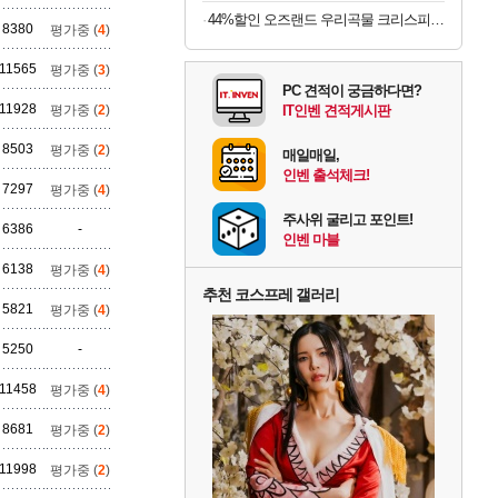
44%할인 오즈랜드 우리곡물 크리스피롤 23곡, 660g, 1박스
8380
평가중 (
4
)
11565
평가중 (
3
)
PC 견적이 궁금하다면?
11928
평가중 (
2
)
IT인벤 견적게시판
8503
평가중 (
2
)
매일매일,
인벤 출석체크!
7297
평가중 (
4
)
주사위 굴리고 포인트!
6386
-
인벤 마블
6138
평가중 (
4
)
추천 코스프레 갤러리
5821
평가중 (
4
)
5250
-
11458
평가중 (
4
)
8681
평가중 (
2
)
11998
평가중 (
2
)