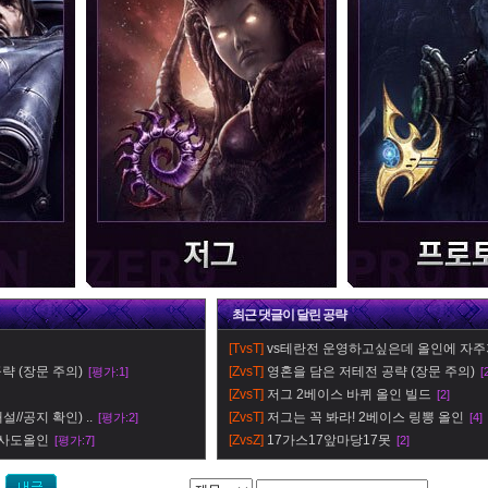
최근
댓글이 달린
공략
[TvsT]
vs테란전 운영하고싶은데 올인에 자주
략 (장문 주의)
[ZvsT]
영혼을 담은 저테전 공략 (장문 주의)
[평가:1]
[
[ZvsT]
저그 2베이스 바퀴 올인 빌드
[2]
//공지 확인) ..
[ZvsT]
저그는 꼭 봐라! 2베이스 링뽕 올인
[평가:2]
[4]
 사도올인
[ZvsZ]
17가스17앞마당17못
[평가:7]
[2]