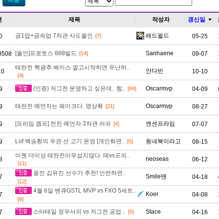
젼
제목
작성자
갱신일
공1업+공속업 7차관 사도올인
레드필드
0
[7]
05-25
[올인]프로토스 888빌드
Sanhaene
30508
[14]
09-07
테란전 핵광추 베이스 깔고시작하면 무난하..
안다빈
10
10-10
[4]
(인증) 저그전 운영하고 싶은데.. 힘..
Oscarmvp
9
04-09
[84]
테란전 예언자는 페이크다. 영상有
Oscarmvp
9
[21]
08-27
[프라임 캠프] 전진 예언자 3차관 러쉬
엔션프라임
9
[4]
07-07
Lof 백승환의 우관 선 고기 운영 [개인화면..
동네북이라고
9
[5]
08-15
이젠 더이상 테란전이무섭지않다. 테vs프의..
neoseas
8
06-12
[11]
웅진 김유진 선수가 추천! 안전하면..
Smile맨
7
04-18
[12]
4월 6일 벤큐GSTL MVP vs FXO 5세트..
Koer
7
04-08
[6]
스타테일 정우서의 vs 저그전 공업 ..
Stace
7
04-16
[5]