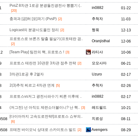
PvsZ 8차관 1로공 분광돌진광전사 뽕뽑기 (..
in0882
1
01-22
[20]
충격과 [공]허 [포]격기 (PvsP)
추척자
[2]
11-03
Logicast의 분광사도올인 정리
쩡욲
[2]
12-13
프로토스로 브론즈 탈출 필살기(프토테란 겸..
Oranjisthal
12-06
[2]
[Team Play] 팀전의 핵, 프로토스 !
라티샤
12
[3]
10-06
프로토스 테란전 10관문 3차관 점추 전략
모모사마
9
[2]
06-21
3차관1로공 후 2멸자
Uzuro
8
02-17
2(3)추적 찌르고 4차관 연계
추척자
8
[5]
02-26
프로토스vs저그 광전사파수기 찌른 이후에 ..
in0882
8
02-17
(저그전) 넌 아직도 제련소더블이니? 난 핵..
레드필드
4
[3]
10-21
[다이아까지 고속도로전략!]프로토스 쇼부의..
치료성
30508
08-11
[6]
프테전 바이오닉 상대로 스카이토스 빌드
Avengers
30508
[2]
08-29