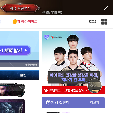
혜택.아이마트
로그인
인
벤
전
체
사
이
트
맵
클랜
게임 캘린더
더보기+