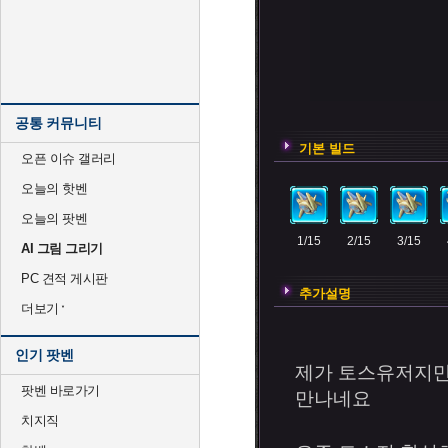
공통 커뮤니티
기본 빌드
오픈 이슈 갤러리
오늘의 핫벤
오늘의 팟벤
1/15
2/15
3/15
AI 그림 그리기
PC 견적 게시판
추가설명
더보기
인기 팟벤
제가 토스유저지만.
팟벤 바로가기
만나네요
치지직