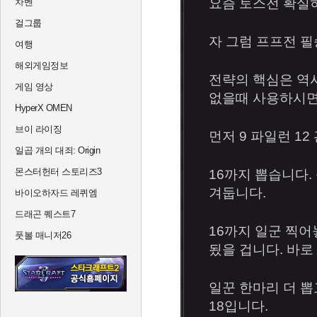
요즘 토스전 확실
차벤
걸그룹
자 그럼 프프전 
여행
해외게임정보
전략의 핵심은 역
게임 영상
없을때 사용하시면
HyperX OMEN
브이 라이징
먼저 9 파일런 1
일곱 개의 대죄: Origin
몬스터헌터 스토리즈3
16까지 뽑습니다
겨둡니다.
바이오하자드 레퀴엠
드래곤 퀘스트7
16까지 일군 찍어
풋볼 매니저26
됬을 겁니다. 바
일꾼 한마리 더 뽑
18입니다.