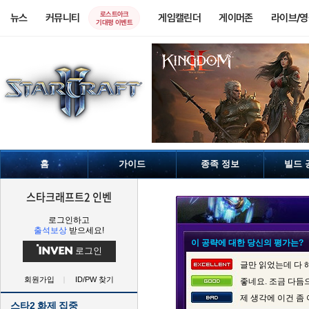
로스트아크
뉴스
커뮤니티
게임캘린더
게이머존
라이브/
기대평 이벤트
홈
가이드
종족 정보
빌드 
스타크래프트2 인벤
로그인하고
출석보상
받으세요!
이 공략에 대한 당신의 평가는?
로그인
글만 읽었는데 다 
회원가입
ID/PW 찾기
좋네요. 조금 다듬
제 생각에 이건 좀
스타2 화제 집중