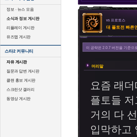
정보 · 뉴스 모음
소식과 정보 게시판
vs 프로토스
대 플토전 빠른
리플레이 게시판
유즈맵 게시판
이 공략은 2.0.7 버전을 기준
스타2 커뮤니티
자유 게시판
머리말
질문과 답변 게시판
클랜 홍보 게시판
요즘 래
스크린샷 갤러리
플토들 저
동영상 게시판
거의 다 
입막하고 