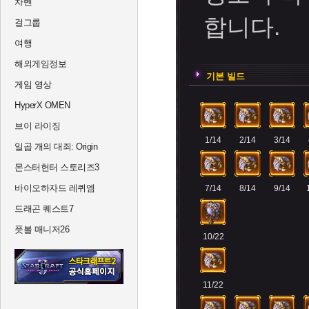
차벤
합니다.
걸그룹
여행
해외게임정보
기본 빌드
게임 영상
HyperX OMEN
브이 라이징
1/14
2/14
3/14
일곱 개의 대죄: Origin
몬스터헌터 스토리즈3
바이오하자드 레퀴엠
7/14
8/14
9/14
드래곤 퀘스트7
풋볼 매니저26
10/22
11/22