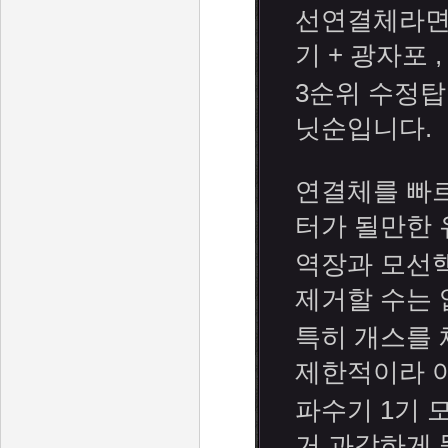
선연결체라면 
기 + 광자포 
3순위 수정탑
닛순입니다.
연결체를 빠르
터가 될만한
역장과 모선
제거할 수는 
특히 개스를 
제한적이라 
파수기 1기 
거 과감하게