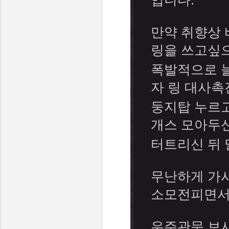
입니다.
만약 취향상 
링을 쓰고싶
폭발적으로 늘
자 링 대사촉
둥지탑 누르
개스 모아두
터트리신 뒤
무난하게 가시
소모전피면서
우주관문 보