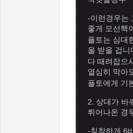
-이런경우는 
좋게 모선핵이
플토는 심대한
을 받을 겁니
다 때려잡으시
열심히 막아
플토에게 기본
2. 상대가 
튀어나온 경
-침착하게 6