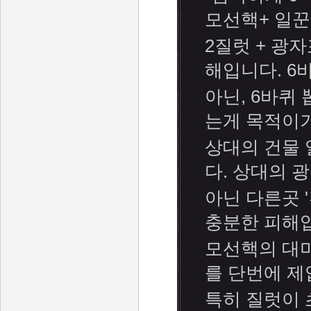
모선핵+ 일꾼
2질럿 + 광
해입니다. 6
아닌, 6바퀴
는게 목적이
상대의 건물 
다. 상대의 
아닌 다른곳 
충분한 피해
모선핵의 대미
를 단번에 제
특히 질럿이 