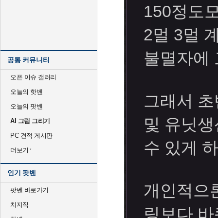
150정도
2멀 3멀
불멸자에 
공통 커뮤니티
오픈 이슈 갤러리
오늘의 핫벤
그래서 초
오늘의 팟벤
및 유닛생
AI 그림 그리기
PC 견적 게시판
수 있게 
더보기
인기 팟벤
개인적으론
팟벤 바로가기
치지직
링보다 바