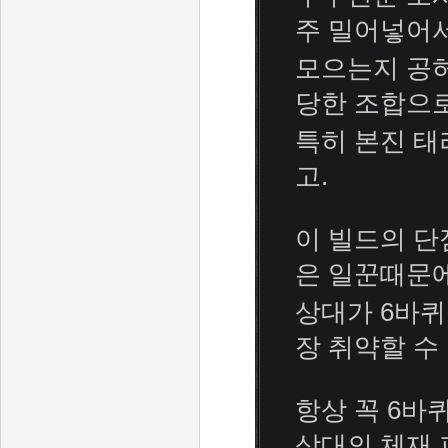
주 밀어넣어
모으는지 공
당한 조합으
특히 본진 태
고.
이 빌드의 단
은 일꾼때문
상대가 6바퀴
장 취약할 수
항상 꼭 6바
상대의 체재