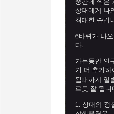
중간에 찍은 
상대에게 나의
최대한 숩깁니
6바퀴가 나오
다.
가는동안 인구
기 더 추가하
될때까지 일
르듯 잘 됩니
1. 상대의 
착햇을경우