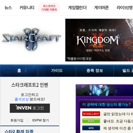
로스트아크
뉴스
커뮤니티
게임캘린더
게이머존
라이브/
기대평 이벤트
홈
가이드
종족 정보
빌드 
스타크래프트2 인벤
로그인하고
출석보상
받으세요!
이 공략에 대한 당신의 평가는?
로그인
글만 읽었는데 다 
회원가입
ID/PW 찾기
좋네요. 조금 다듬
제 생각에 이건 좀
스타2 화제 집중