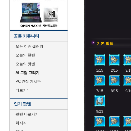
공통 커뮤니티
기본 빌드
오픈 이슈 갤러리
오늘의 핫벤
오늘의 팟벤
1/15
2/15
3/1
AI 그림 그리기
PC 견적 게시판
더보기
7/15
8/15
9/1
인기 팟벤
9/23
팟벤 바로가기
치지직