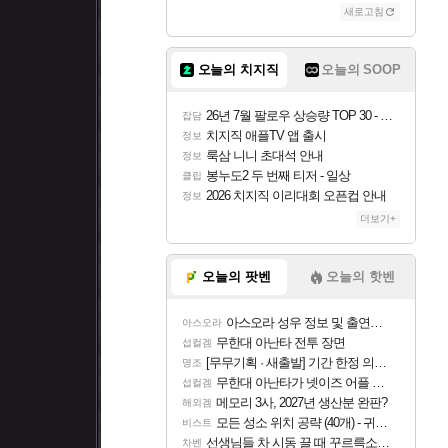
새로고침
오늘의 치지직
오늘의 SOOP
26년 7월 팔로우 상승량 TOP 30 - 월간 치지직
잡담
치지직 애플TV 앱 출시
정보
룩삼 니니 초대석 안내
정보
봉누도2 두 번째 티저 - 일상
클립
2026 치지직 이리대회 오픈컵 안내
정보
더보기+
오늘의 팟벤
오늘의 핫벤
아스오라 성우 정보 및 출연작 모음
아스오라
무한대 아난타 전투 장면
섭컬겜
[무무기획 · 새출발] 기간 한정 의뢰 이벤트
명조
무한대 아난타가 넷이즈 어플 달력에 일정 등록
섭컬겜
메모리 3사, 2027년 생산분 완판?
해외겜
모든 성소 위치 공략 (40개) - 귀환한 영혼 도전과제
비스트
선생님들 차 시동 끌 때 꾸르륵소리나는데
차벤