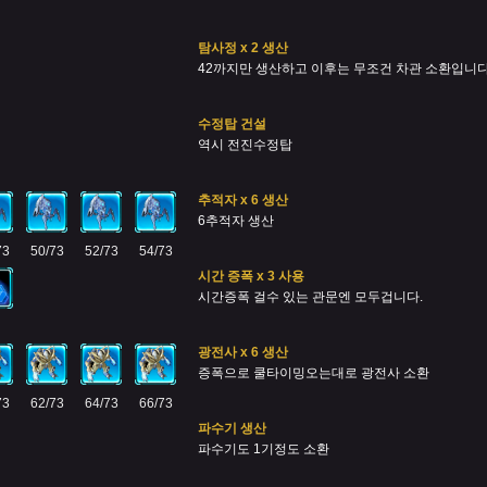
탐사정 x 2 생산
42까지만 생산하고 이후는 무조건 차관 소환입니다
수정탑 건설
역시 전진수정탑
추적자 x 6 생산
6추적자 생산
73
50/73
52/73
54/73
시간 증폭 x 3 사용
시간증폭 걸수 있는 관문엔 모두겁니다.
광전사 x 6 생산
증폭으로 쿨타이밍오는대로 광전사 소환
73
62/73
64/73
66/73
파수기 생산
파수기도 1기정도 소환