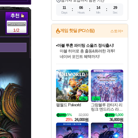
참가자 모집까지 남은 기간
11
06
14
28
Days
Hours
Min
Sec
1/2
게임 핫딜 (PC/스팀)
스토어+
마블 투혼 파이팅 소울즈 정식출시!
마블 히어로 총 출동&화려한 격투!
네이버 포인트 혜택까지!
인벤게임즈 8월 특별 할인!
드래곤소드: 어웨이크닝 입점!
문명 7 특별 할인!
귀무자: 검의 길 예약 판매 중!
비스트 오브 리인카네이션 정식 출시!
커세어 코브 출시 기념 할인!
더 렐릭 퍼스트 가디언 정식 출시
베데스다 40주년 기념 할인 중!
캡콤 프렌차이즈 할인 진행 중!
캡콤 일부 상품 상시 할인
스타워즈 은하계 레이서
로블록스 기프트 카드 공식 입점
인기 퍼블리셔 모음!
스팀으로 만나는 드래곤소드!
조선&고려 DLC 출시 예정
10% 할인과
게임프릭 신작 IP
해적'섬'을 발전시키자!
설화x하드코어 액션!
베데스다의 명작들을
몬헌, 바하 등 인기 IP를
몬헌 와일즈 & 드래곤즈 도그마2
인벤게임즈에서 10% 추가 적립
Robux를 가장 안전하고
최대 90% 할인가를 만나보세요!
네이버혜택과 함께 만나보세요!
50%할인&추가 적립까지!
이니&베니 혜택까지!
네이버 혜택가와 함께 예약하세요!
할인&네이버혜택으로 만나보세요!
네이버페이 혜택과 만나보세요!
40주년 프로모션으로 만나보세요!
할인가에 만나보세요!
일부 에디션 상시 할인!
혜택으로 예약 판매 중
편안하게 충전하세요
팰월드 Palworld
그랑블루 판타지 리
링크 엔드리스 라그
나로크 업그레이드
5%
32,000
5,000
킷 Granblue Fantasy
25%
24,000원
36,800원
Relink Endless Ragn
arok Upgrade Kit DL
C