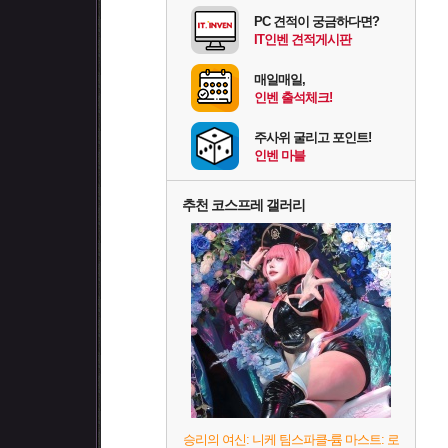
PC 견적이 궁금하다면?
IT인벤 견적게시판
매일매일,
인벤 출석체크!
주사위 굴리고 포인트!
인벤 마블
추천 코스프레 갤러리
승리의 여신: 니케 팀스파클-륨 마스트: 로