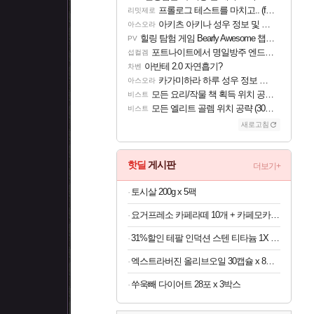
프롤로그 테스트를 마치고.. (feat. 리아)
리밋제로
아키츠 아키나 성우 정보 및 주요 필모
아스오라
힐링 탐험 게임 Bearly Awesome 챕터 1 트레일러
PV
포트나이트에서 명일방주 엔드필드 [펠리카] 판매 예정
섭컬겜
아반테 2.0 자연흡기?
차벤
카가미하라 하루 성우 정보 및 주요 필모
아스오라
모든 요리/작물 책 획득 위치 공략 (36개) - 미식가 도전과제
비스트
모든 엘리트 골렘 위치 공략 (30개) - 방랑 결투가
비스트
새로고침
핫딜
게시판
더보기+
토시살 200g x 5팩
요거프레소 카페라떼 10개 + 카페모카 10개
31%할인 테팔 인덕션 스텐 티타늄 1X 디네토 프라이팬 28CM
엑스트라버진 올리브오일 30캡슐 x 8박스
쑤욱빼 다이어트 28포 x 3박스