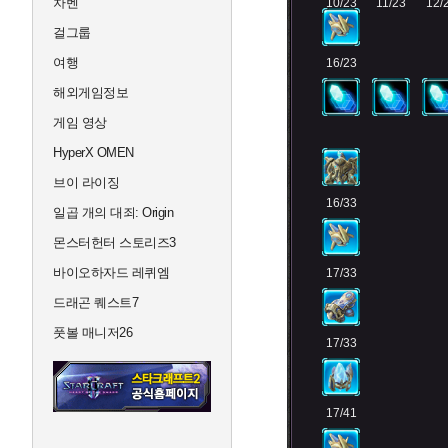
차벤
10/23
11/23
12/
걸그룹
여행
16/23
해외게임정보
게임 영상
HyperX OMEN
브이 라이징
16/33
일곱 개의 대죄: Origin
몬스터헌터 스토리즈3
바이오하자드 레퀴엠
17/33
드래곤 퀘스트7
풋볼 매니저26
17/33
17/41