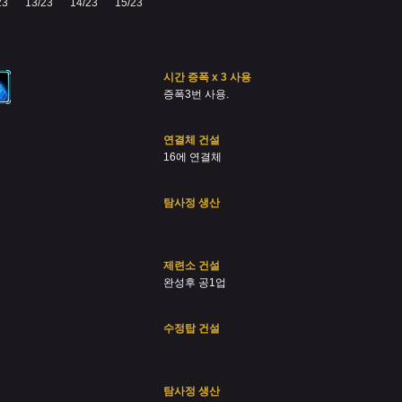
23
13/23
14/23
15/23
시간 증폭 x 3 사용
증폭3번 사용.
연결체 건설
16에 연결체
탐사정 생산
제련소 건설
완성후 공1업
수정탑 건설
탐사정 생산