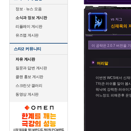
정보 · 뉴스 모음
소식과 정보 게시판
vs 저그
신재욱의 
리플레이 게시판
유즈맵 게시판
이 공략은 2.0.7 버전
스타2 커뮤니티
자유 게시판
머리말
질문과 답변 게시판
클랜 홍보 게시판
이번엔 WCS에서 신
7차관 러쉬를 알아 봅
스크린샷 갤러리
워낙에 강력한 러쉬이기
동영상 게시판
어느정도 피해준후 운