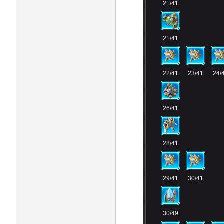
21/41
21/41
22/41
23/41
24/
26/41
28/41
29/41
30/41
30/49