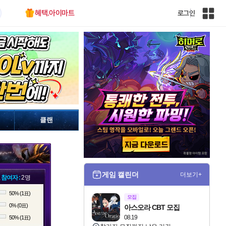
혜택.아이마트
로그인
인
벤
전
체
사
이
트
맵
클랜
게임 캘린더
더보기+
 참여자 :
2명
50% (1표)
모집
0% (0표)
아스오라 CBT 모집
08.19
50% (1표)