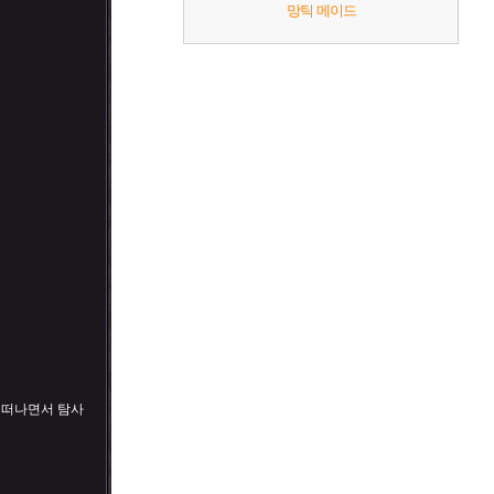
망틱 메이드
 떠나면서 탐사