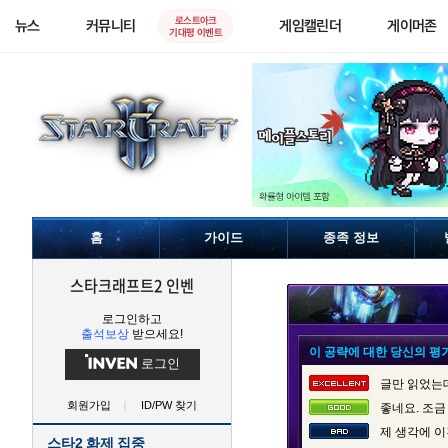
로스트아크
뉴스
커뮤니티
게임캘린더
게이머존
기대평 이벤트
홈
가이드
종족 정보
스타크래프트2 인벤
로그인하고
출석보상
받으세요!
이 공략에 대한 당신의 평
로그인
글만 읽었는데
회원가입
ID/PW 찾기
좋네요. 조금
제 생각에 이
스타2 화제 집중