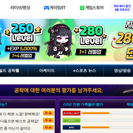
최대 90% 할인
라이브/영상
게이밍/IT
게임스토어
8월 프로모션
빌드 공략툴
아케이드
e스포츠 뉴스
영상/방송
가는?
스타2 인벤 가족들의 평가
투표
 다 해본 느낌! 완벽해요!
 다듬으면 베스트 공략감!
건 좀 아닌거 같아요.