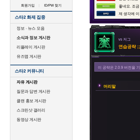
회원가입
ID/PW 찾기
좋네요. 조금
제 생각에 이
스타2 화제 집중
정보 · 뉴스 모음
소식과 정보 게시판
vs 저그
연습공략 ;
리플레이 게시판
유즈맵 게시판
이 공략은 2.0.9 버전
스타2 커뮤니티
자유 게시판
머리말
질문과 답변 게시판
클랜 홍보 게시판
스크린샷 갤러리
동영상 게시판