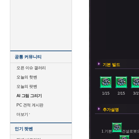
공통 커뮤니티
기본 빌드
오픈 이슈 갤러리
오늘의 핫벤
오늘의 팟벤
1/15
2/15
3/1
AI 그림 그리기
PC 견적 게시판
추가설명
더보기
인기 팟벤
1.기본
건설로봇으