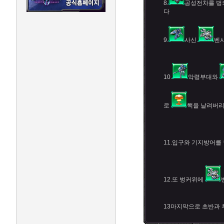
8.
공성전차를 벙
다
9.
사신.
벤시
10.
악령부대와
로
핵을 날려버
11.입구와 기지방어를
12.또 벙커위에
13마지막으로 초반과 