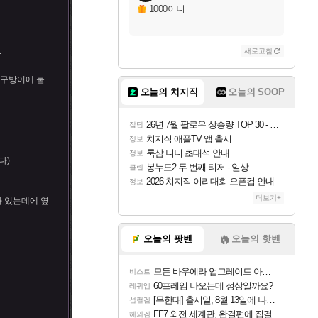
1000이니
.
새로고침
구방어에 붙
오늘의 치지직
오늘의 SOOP
26년 7월 팔로우 상승량 TOP 30 - 월간 치지직
잡담
치지직 애플TV 앱 출시
정보
룩삼 니니 초대석 안내
정보
다)
봉누도2 두 번째 티저 - 일상
클립
2026 치지직 이리대회 오픈컵 안내
정보
더보기+
 있는데에 옆
오늘의 팟벤
오늘의 핫벤
모든 바우에라 업그레이드 아이템 획득 위치 공략 (89개)
비스트
60프레임 나오는데 정상일까요?
레퀴엠
[무한대] 출시일, 8월 13일에 나오나
섭컬겜
FF7 외전 세계관, 완결편에 집결
해외겜