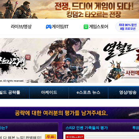
X
최대 90% 할인
라이브/영상
게이밍/IT
게임스토어
8월 프로모션
빌드 공략툴
아케이드
e스포츠 뉴스
영상/방송
가는?
스타2 인벤 가족들의 평가
투표
 다 해본 느낌! 완벽해요!