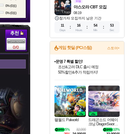
모집
0% (0표)
아스오라 CBT 모집
08.19
0% (0표)
참가자 모집까지 남은 기간
11
16
54
53
Days
Hours
Min
Sec
0/0
게임 핫딜 (PC/스팀)
스토어+
문명 7 특별 할인!
조선&고려 DLC 출시 예정
50%할인&추가 적립까지!
인벤게임즈 8월 특별 할인!
드래곤소드: 어웨이크닝 입점!
마블 투혼 파이팅 소울즈 정식출시!
귀무자: 검의 길 예약 판매 중!
비스트 오브 리인카네이션 정식 출시!
커세어 코브 출시 기념 할인!
더 렐릭 퍼스트 가디언 정식 출시
베데스다 40주년 기념 할인 중!
캡콤 프렌차이즈 할인 진행 중!
캡콤 일부 상품 상시 할인
스타워즈 은하계 레이서
로블록스 기프트 카드 공식 입점
인기 퍼블리셔 모음!
스팀으로 만나는 드래곤소드!
마블 히어로 총 출동&화려한 격투!
10% 할인과
게임프릭 신작 IP
해적'섬'을 발전시키자!
설화x하드코어 액션!
베데스다의 명작들을
몬헌, 바하 등 인기 IP를
몬헌 와일즈 & 드래곤즈 도그마2
인벤게임즈에서 10% 추가 적립
Robux를 가장 안전하고
최대 90% 할인가를 만나보세요!
네이버혜택과 함께 만나보세요!
네이버 포인트 혜택까지!
이니&베니 혜택까지!
네이버 혜택가와 함께 예약하세요!
할인&네이버혜택으로 만나보세요!
네이버페이 혜택과 만나보세요!
40주년 프로모션으로 만나보세요!
할인가에 만나보세요!
일부 에디션 상시 할인!
혜택으로 예약 판매 중
편안하게 충전하세요
팰월드 Palworld
드래곤소드 어웨이
크닝 DragonSword A
wakening
5%
32,000
10%