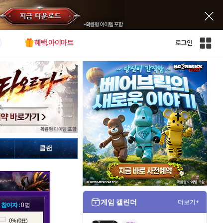
혜택.아이마트
로그인
인
벤
전
체
사
이
트
맵
클랜
게임 캘린더
더보기+
 참여자 :
0명
0% (0표)