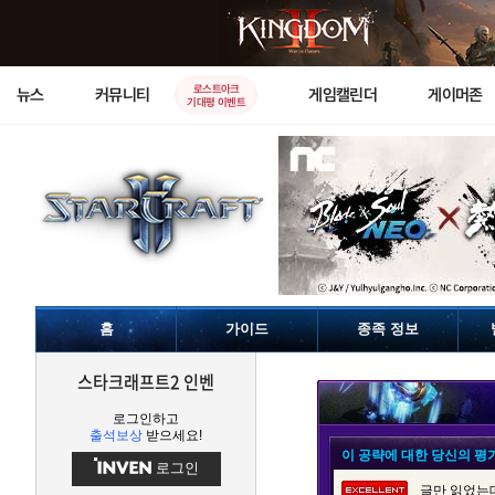
로스트아크
뉴스
커뮤니티
게임캘린더
게이머존
기대평 이벤트
홈
가이드
종족 정보
스타크래프트2 인벤
로그인하고
출석보상
받으세요!
이 공략에 대한 당신의 평
로그인
글만 읽었는데