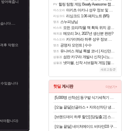
서 방어해줍니
힐링 탐험 게임 Bearly Awesome 챕터 1 트레일러
PV
아키츠 아키나 성우 정보 및 주요 필모
아스오라
리싱크드 1.06 패치노트 (8/5)
리싱크드
스누피냥님
명조
다.....
모든 요리/작물 책 획득 위치 공략 (36개) - 미식가 도전과제
비스트
메모리 3사, 2027년 생산분 완판?
해외겜
카가미하라 하루 성우 정보 및 주요 필모
아스오라
공격후 악령으
공명자 모먼트 | 수수
명조
유니버스 채널 특별 코너 | 자신만의 스타일
명조
섬란 카구라 개발사 신작 [시노비 넥서스] 연내 출시 예정
섭컬겜
넷마블, 신작 서브컬쳐 게임 [펄 인 블루] 티저 사이트 오픈
섭컬겜
새로고침
실수있씁니다
핫딜
게시판
더보기+
[5,000명 선착순] 동구밭 식기세척기 세제 240g x 2개
[오늘 끝딜]선글라스 + 자외선차단 냉감원단 스포츠 쿨 마스크 화이트 1매입
[브랜드데이 하루 할인] [당일출고] 스파오키즈 콜라보 반팔 파자마 모음
주셔야합니다)
[오늘 끝딜] 네이처메이드 비타민D3 구미 비타민D 2000IU 140구미, 1개