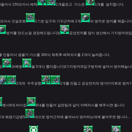
만들어서 150모아서 배럭
1개을짔고 가스관
1개를 설치합니다.
를 모아서 건설로봇
1기로 입구와 기지근처에 2개
의 벙커로 방어를 해줍니다
벙커를 만드는걸 권장해드립니다)(
공성전차를 많이 생산해서 기지방어와입
를 만들어서 광물가 가스를 300식 채취후 배럭의수룰 2개더 늘려줍니다.
곰
과해병
을 5개식 뽑아줍니다)(기지벙커와입구벙커에 넣어서 방어해놉니
2개와 우주공항
1개를 만들고 공성전차와 땅거미지뢰로 벙커가
벤시6대.바이킹
6대를 만들어 같은팀과 같이 어택러시를 해주시면 됩니다
명과 화염기갑병5
대으로 벙커근처에 붙여놔서 방어하는데에 붙여주면 됍니다...