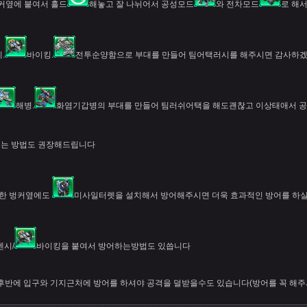
커옆에 붙여서 홀드
해놓고 잘 나뉘어서 공성모드
와 전차모드
로 해
.
바이킹.
전투순양함으로 부대를 만들어 팀어택러시를 해주시면 감사하겠습니
해병.
화염기갑병의 부대를 만들어 팀러쉬어택을 해도괜찮고 이상태애서 
리는 방법도 권장해드립니다
 한 벙커옆에도
미사일터렛을 설치해서 방어해주시면 더욱 효과적인 방어를 하
벤시/
바이킹을 붙여서 방어하는방법도 있씁니다
후반에 입구와 기지근처에 방어를 하셔야 공격을 덜받을수도 있습니다(방어를 꼭 해