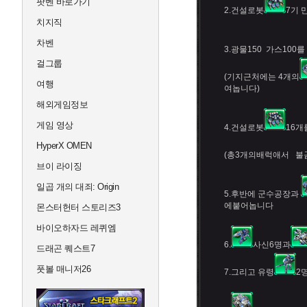
팟벤 바로가기
2.건설로봇
7기 
치지직
차벤
3.광물150 가스100
걸그룹
(기지근처에는 4개의
여행
여놉니다)
해외게임정보
게임 영상
4.건설로봇
16개
HyperX OMEN
(총3개의배럭애서 불
브이 라이징
일곱 개의 대죄: Origin
5.후반에 군수공장과
에붙어놉니다
몬스터헌터 스토리즈3
바이오하자드 레퀴엠
6.
사신6명과
드래곤 퀘스트7
풋볼 매니저26
7.그리고 유령
2