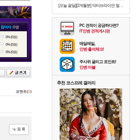
[오늘 끝딜][2개월분] 닥터브라이언 멀티비타민 피치 레몬맛 젤리 멀티구미 100구미, 2개
PC 견적이 궁금하다면?
 참여자 :
0명
IT인벤 견적게시판
0% (0표)
매일매일,
0% (0표)
인벤 출석체크!
0% (0표)
주사위 굴리고 포인트!
인벤 마블
록
추천 코스프레 갤러리
코멘트(
0
)
등록