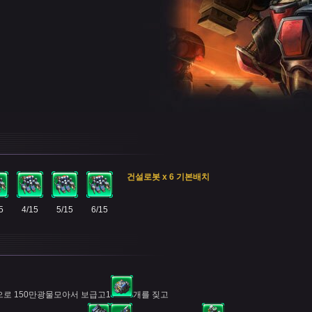
건설로봇 x 6 기본배치
5
4/15
5/15
6/15
로 150만광물모아서 보급고1
개를 짖고