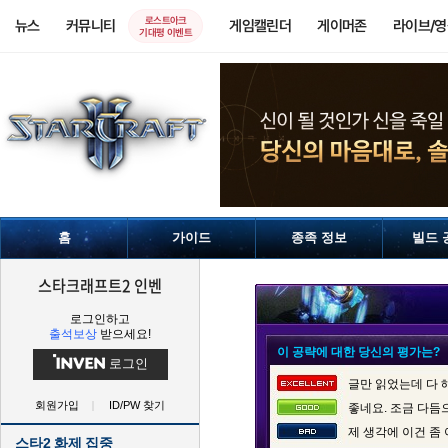
로스트아크
뉴스
커뮤니티
게임캘린더
게이머존
라이브/
기대평 이벤트
홈
가이드
종족 정보
빌드 
스타크래프트2 인벤
로그인하고
출석보상
받으세요!
이 공략에 대한 당신의 평가는?
로그인
글만 읽었는데 다 
회원가입
ID/PW 찾기
좋네요. 조금 다듬
제 생각에 이건 좀
스타2 화제 집중