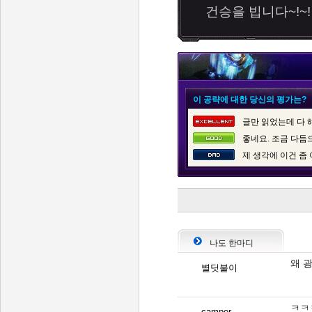
건승을 빕니다~!~!
이 공략에 대한 당신의 평가는?
글만 읽었는데 다 
좋네요. 조금 다듬
제 생각에 이건 좀
나도 한마디
왜 
별딧불이
ㅋㅋ
camper