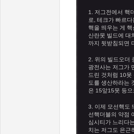
1. 저그전에서 
로, 테크가 빠르다
핵을 띄우는 게 
산란못 빌드에 대
까지 뒷받침되면 더
2. 위의 빌드오더
광전사는 저그가 만
드린 것처럼 10못
도를 생산하라는 것
은 15앞15못 등
3. 이제 모선핵도
선핵더블의 약점 
심시티가 느리다는
치는 저그도 은근