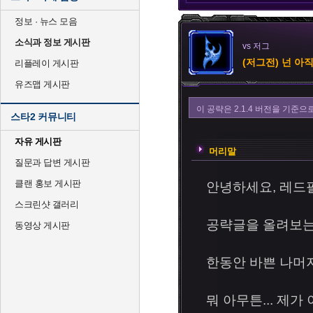
정보 · 뉴스 모음
소식과 정보 게시판
vs 저그
(저그전) 넌 아
리플레이 게시판
유즈맵 게시판
이 공략은 2.1.4 버전을 기준
스타2 커뮤니티
자유 게시판
머리말
질문과 답변 게시판
클랜 홍보 게시판
안녕하세요, 레드
스크린샷 갤러리
공략글을 올려보는 
동영상 게시판
한동안 바쁜 나머
뭐 아무튼... 제가