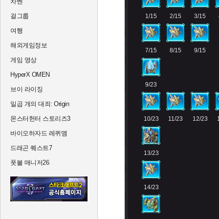
차벤
걸그룹
1/15
2/15
3/15
여행
해외게임정보
7/15
8/15
9/15
게임 영상
HyperX OMEN
9/23
브이 라이징
일곱 개의 대죄: Origin
몬스터헌터 스토리즈3
10/23
11/23
12/23
바이오하자드 레퀴엠
드래곤 퀘스트7
13/23
풋볼 매니저26
14/23