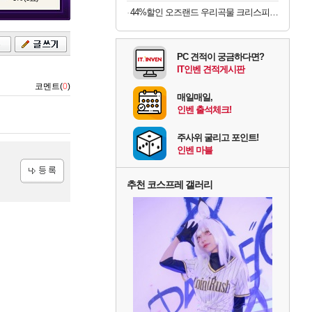
44%할인 오즈랜드 우리곡물 크리스피롤 23곡, 660g, 1박스
록
PC 견적이 궁금하다면?
IT인벤 견적게시판
코멘트(
0
)
매일매일,
인벤 출석체크!
주사위 굴리고 포인트!
인벤 마블
추천 코스프레 갤러리
등록