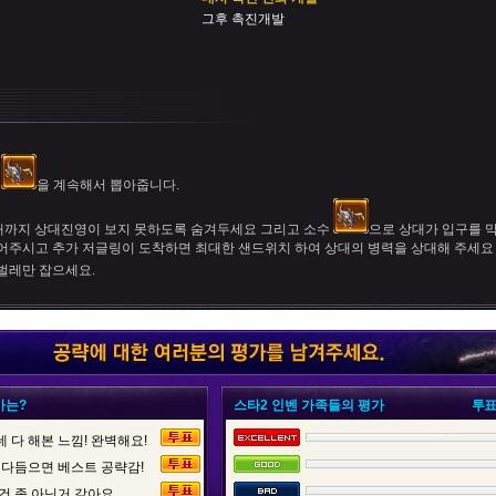
그후 촉진개발
고
을 계속해서 뽑아줍니다.
때까지 상대진영이 보지 못하도록 숨겨두세요 그리고 소수
으로 상대가 입구를 
어주시고 추가 저글링이 도착하면 최대한 샌드위치 하여 상대의 병력을 상대해 주세요
벌레만 잡으세요.
가는?
스타2 인벤 가족들의 평가
투표
 다 해본 느낌! 완벽해요!
 다듬으면 베스트 공략감!
건 좀 아닌거 같아요.