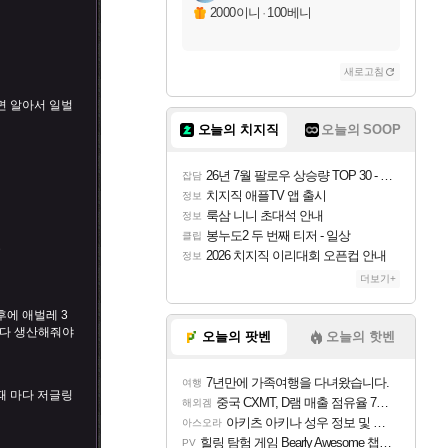
2000이니
·
100베니
새로고침
면 알아서 일벌
오늘의 치지직
오늘의 SOOP
26년 7월 팔로우 상승량 TOP 30 - 월간 치지직
잡담
치지직 애플TV 앱 출시
정보
룩삼 니니 초대석 안내
정보
봉누도2 두 번째 티저 - 일상
클립
요
2026 치지직 이리대회 오픈컵 안내
정보
더보기+
후에 애벌레 3
다 생산해줘야
오늘의 팟벤
오늘의 핫벤
7년만에 가족여행을 다녀왔습니다.
여행
때 마다 저글링
중국 CXMT, D램 매출 점유율 7%…글로벌 4위로 부상
해외겜
아키츠 아키나 성우 정보 및 주요 필모
아스오라
힐링 탐험 게임 Bearly Awesome 챕터 1 트레일러
PV