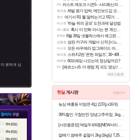
라스트 에포크 시즌5 - 서리화신의 분노 티저
PV
AI발 원가 압박, 메인보드값 오르나
해외겜
여기서 R1 뭘 말하는거고 R2가 뭘말하는걸까요?
명조
'하늘 위의 공포' 도전과제 달성법
비스트
혹시 이 만화 아시는 분 계신가요
애니클립
8월 28일 넷플릭스에서 예고편 공개 예정
GTA6
섬란 카구라 개발사 신작 [시노비 넥서스] 연내 출시 예정
섭컬겜
모든 바우에라 업그레이드 아이템 획득 위치 공략 (89개)
비스트
스위치2판 ‘몬헌 와일즈’, 30~40fps 목표 추정
해외겜
60프레임 나오는데 정상일까요?
레퀴엠
막지 못하게 상
[페르소나5: 더 팬텀 X] 괴도 영상 l 타카마키 안·댄싱 스타
PV
새로고침
핫딜
게시판
더보기+
농심 배홍동 비빔면 4입 (137g x16개)
 참여자 :
0명
39%할인 구첩반찬 양념고추무침, 1kg, 1개
0% (0표)
[사은품증정] 매일두유6종(NEW서리태 출시) 99.9플레인/서리태/고단백/고단백검은콩/검은콩/렌틸콩 190ml 24/48팩 중 택1
0% (0표)
알배기 쌈배추 겉절이 2kg (1kg당 7,250원)
0% (0표)