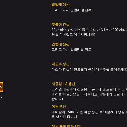
일벌레 생산
그리고 다시 일벌레 생산후
추출장 건설
25가 되면 바로 가스를 짓습니다.(가스가 100이되
레를 미네랄로 이동시키세요)
일벌레 생산
그리고 다시 일벌레를 찍고
대군주 생산
가스가 건설이 완료될때 쯤에 대군주를 뽑아주세
저글링 x 3 생산
그러면 대군주와 산란못이 동시에 완료됩니다. 그 
마리를 저글링으로 바꿔주세요(애벌레가 생길때마
22
합니다)
여왕 생산
미네랄이 150이 되면 여왕 생산 후 애벌레가 생길 
을 생산해 줍니다.
대사 촉진 진화 개발