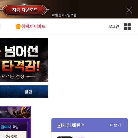
혜택.아이마트
로그인
인
벤
전
체
사
이
트
맵
클랜
게임 캘린더
더보기+
 참여자 :
0명
0% (0표)