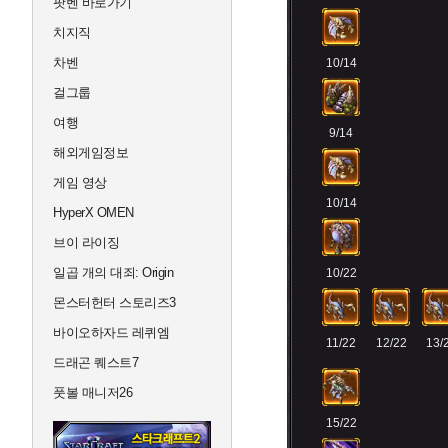
팟벤 바로가기
치지직
차벤
10/14
걸그룹
여행
9/14
해외게임정보
게임 영상
10/14
HyperX OMEN
브이 라이징
일곱 개의 대죄: Origin
10/22
몬스터헌터 스토리즈3
바이오하자드 레퀴엠
11/22
12/22
13/
드래곤 퀘스트7
풋볼 매니저26
15/22