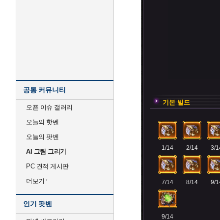
공통 커뮤니티
기본 빌드
오픈 이슈 갤러리
오늘의 핫벤
오늘의 팟벤
1/14
2/14
3/1
AI 그림 그리기
PC 견적 게시판
더보기
7/14
8/14
9/1
인기 팟벤
9/14