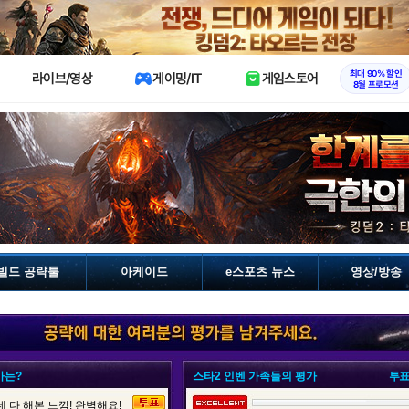
X
최대 90% 할인
라이브/영상
게이밍/IT
게임스토어
8월 프로모션
빌드 공략툴
아케이드
e스포츠 뉴스
영상/방송
가는?
스타2 인벤 가족들의 평가
투표
 다 해본 느낌! 완벽해요!