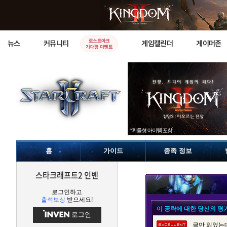
로스트아크
뉴스
커뮤니티
게임캘린더
게이머존
기대평 이벤트
홈
가이드
종족 정보
스타크래프트2 인벤
로그인하고
출석보상
받으세요!
이 공략에 대한 당신의 평
로그인
글만 읽었는데