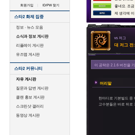
회원가입
ID/PW 찾기
좋네요. 조금
제 생각에 이
스타2 화제 집중
정보 · 뉴스 모음
소식과 정보 게시판
vs 저그
대 저그 전
리플레이 게시판
유즈맵 게시판
이 공략은 2.1.6 버전
스타2 커뮤니티
자유 게시판
머리말
질문과 답변 게시판
클랜 홍보 게시판
한마디로 기본빌드 중 
고수분들은 바로 뒤로 
스크린샷 갤러리
동영상 게시판