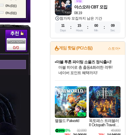
모집
0% (0표)
아스오라 CBT 모집
08.19
0% (0표)
참가자 모집까지 남은 기간
11
15
00
08
Days
Hours
Min
Sec
0/0
게임 핫딜 (PC/스팀)
스토어+
마블 투혼 파이팅 소울즈 정식출시!
마블 히어로 총 출동&화려한 격투!
네이버 포인트 혜택까지!
귀무자: 검의 길 예약 판매 중!
10% 할인과
인벤게임즈 8월 특별 할인!
드래곤소드: 어웨이크닝 입점!
문명 7 특별 할인!
비스트 오브 리인카네이션 정식 출시!
커세어 코브 출시 기념 할인!
더 렐릭 퍼스트 가디언 정식 출시
베데스다 40주년 기념 할인 중!
캡콤 프렌차이즈 할인 진행 중!
캡콤 일부 상품 상시 할인
스타워즈 은하계 레이서
로블록스 기프트 카드 공식 입점
이니&베니 혜택까지!
인기 퍼블리셔 모음!
스팀으로 만나는 드래곤소드!
조선&고려 DLC 출시 예정
게임프릭 신작 IP
해적'섬'을 발전시키자!
설화x하드코어 액션!
베데스다의 명작들을
몬헌, 바하 등 인기 IP를
몬헌 와일즈 & 드래곤즈 도그마2
인벤게임즈에서 10% 추가 적립
Robux를 가장 안전하고
최대 90% 할인가를 만나보세요!
네이버혜택과 함께 만나보세요!
50%할인&추가 적립까지!
네이버 혜택가와 함께 예약하세요!
할인&네이버혜택으로 만나보세요!
네이버페이 혜택과 만나보세요!
40주년 프로모션으로 만나보세요!
할인가에 만나보세요!
일부 에디션 상시 할인!
혜택으로 예약 판매 중
편안하게 충전하세요
팰월드 Palworld
옥토패스 트래블러
II Octopath Traveler I
I
5%
32,000
49,800