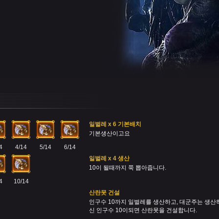
일벌레 x 6 기본배치
기본생산이고요
4
4/14
5/14
6/14
일벌레 x 4 생산
10이 될때까지 쭉 뽑아줍니다.
4
10/14
산란못 건설
인구수 10까지 일벌레를 생산하고, 대군주는 생산하
신 인구수 10이되면 산란못을 건설합니다.