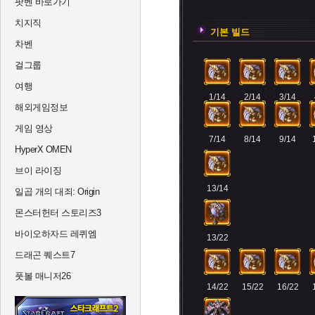
팟벤 바로가기
치지직
기본 빌드
차벤
걸그룹
여행
1/14
2/14
3/14
해외게임정보
게임 영상
7/14
8/14
9/14
HyperX OMEN
브이 라이징
13/14
일곱 개의 대죄: Origin
몬스터헌터 스토리즈3
바이오하자드 레퀴엠
13/22
드래곤 퀘스트7
풋볼 매니저26
14/22
15/22
16/22