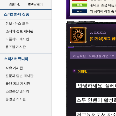
회원가입
ID/PW 찾기
좋네요. 조금 다듬
제 생각에 이건 좀
스타2 화제 집중
정보 · 뉴스 모음
소식과 정보 게시판
vs 프로토스
[미완성]저그 
리플레이 게시판
유즈맵 게시판
이 공략은 3.0 버전을 기준으
스타2 커뮤니티
자유 게시판
머리말
질문과 답변 게시판
클랜 홍보 게시판
안녕하세요. 플레
스크린샷 갤러리
동영상 게시판
스투 인벤이 활성
저그유저로서 자주