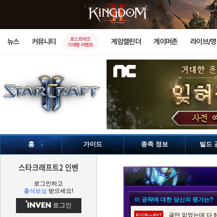
로스트아크
뉴스
커뮤니티
게임캘린더
게이머존
라이브/
기대평 이벤트
홈
가이드
종족 정보
빌드 
스타크래프트2 인벤
로그인하고
출석보상
받으세요!
이 공략에 대한 당신의 평가는?
로그인
글만 읽었는데 다 