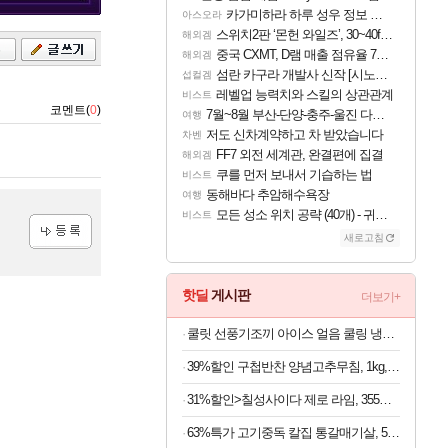
카가미하라 하루 성우 정보 및 주요 필모
아스오라
스위치2판 ‘몬헌 와일즈’, 30~40fps 목표 추정
해외겜
록
중국 CXMT, D램 매출 점유율 7%…글로벌 4위로 부상
해외겜
섬란 카구라 개발사 신작 [시노비 넥서스] 연내 출시 예정
섭컬겜
레벨업 능력치와 스킬의 상관관계
비스트
코멘트(
0
)
7월~8월 부산-단양-충주-울진 다녀왔어요~
여행
저도 신차계약하고 차 받았습니다
차벤
FF7 외전 세계관, 완결편에 집결
해외겜
쿠를 먼저 보내서 기습하는 법
비스트
동해바다 추암해수욕장
여행
모든 성소 위치 공략 (40개) - 귀환한 영혼 도전과제
비스트
새로고침
등록
핫딜
게시판
더보기+
쿨릿 선풍기조끼 아이스 얼음 쿨링 냉풍 여름 조끼
39%할인 구첩반찬 양념고추무침, 1kg, 1개
31%할인>칠성사이다 제로 라임, 355ml, 48개
63%특가 고기중독 칼집 통갈매기살, 500g, 2팩