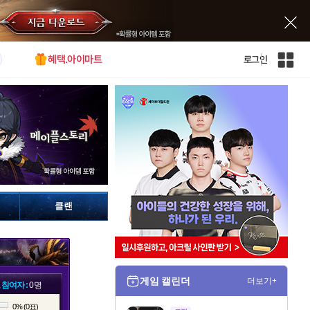
혜택.아이마트
로그인
인
벤
전
체
사
이
트
맵
클랜
게임 캘린더
더보기+
 참여자 :
0명
0% (0표)