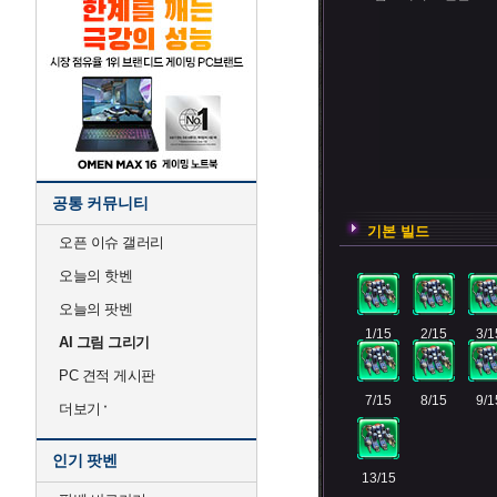
공통 커뮤니티
기본 빌드
오픈 이슈 갤러리
오늘의 핫벤
오늘의 팟벤
1/15
2/15
3/1
AI 그림 그리기
PC 견적 게시판
7/15
8/15
9/1
더보기
인기 팟벤
13/15