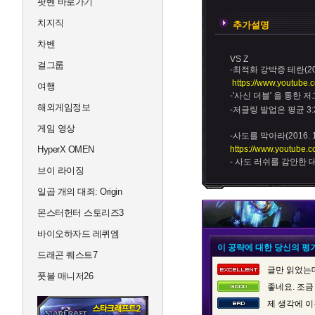
팟벤 바로가기
치지직
추가설명
차벤
VS Z
걸그룹
-최적화 강박증 테란(2016
https://www.youtub
여행
-'사신 더블' 을 통한 
해외게임정보
-저글링 발업은 평균 3:
게임 영상
-사도를 막아라(2016. 1.
HyperX OMEN
https://www.youtube
- 사도 러쉬를 감안한 
브이 라이징
일곱 개의 대죄: Origin
몬스터헌터 스토리즈3
바이오하자드 레퀴엠
이 공략에 대한 당신의 평
드래곤 퀘스트7
글만 읽었는데
풋볼 매니저26
좋네요. 조금
제 생각에 이