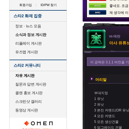
회원가입
ID/PW 찾기
좋네요. 조금
제 생각에 이
스타2 화제 집중
정보 · 뉴스 모음
소식과 정보 게시판
vs 테란
아샤 유튜브
리플레이 게시판
유즈맵 게시판
이 공략은 3.1.1 버전
스타2 커뮤니티
자유 게시판
머리말
질문과 답변 게시판
클랜 홍보 게시판
부대지정
1 유닛
스크린샷 갤러리
2 유닛
동영상 게시판
3 본진 커맨드(OR 유닛
4 모든 커맨드
5 모든 생산건물
6 업그레이드 건물