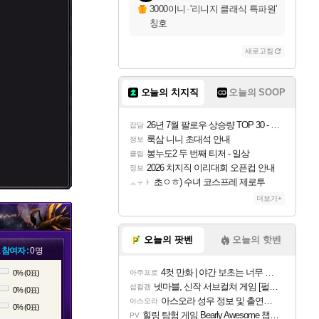
3000이니
·
'리니지 클래식 특파원'
칭호
새로고침
오늘의 치지직
오늘의 SOOP
26년 7월 팔로우 상승량 TOP 30 - 월간 치지직
잡담
룩삼 니니 초대석 안내
정보
봉누도2 두 번째 티저 - 일상
클립
2026 치지직 이리대회 오픈컵 안내
정보
초ㅇㅎ) 수녀 코스프레 제로투
ㅗㅜㅑ
더보기+
오늘의 팟벤
오늘의 핫벤
 참여자 :
0명
4컷 만화 | 야간 보초는 너무 힘들어
0% (0표)
아주프로
넷마블, 신작 서브컬쳐 게임 [펄 인 블루] 티저 사이트 오픈
섭컬겜
0% (0표)
아스오라 성우 정보 및 출연작 모음
아스오라
0% (0표)
힐링 탐험 게임 Bearly Awesome 챕터 1 트레일러
PV