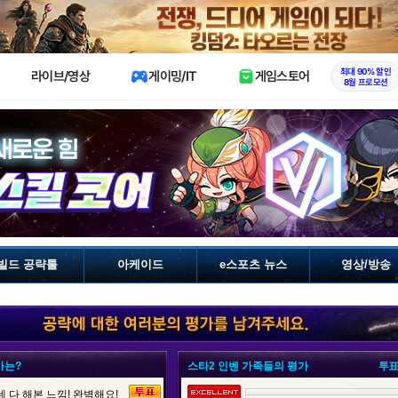
X
최대 90% 할인
라이브/영상
게이밍/IT
게임스토어
8월 프로모션
빌드 공략툴
아케이드
e스포츠 뉴스
영상/방송
가는?
스타2 인벤 가족들의 평가
투표
 다 해본 느낌! 완벽해요!