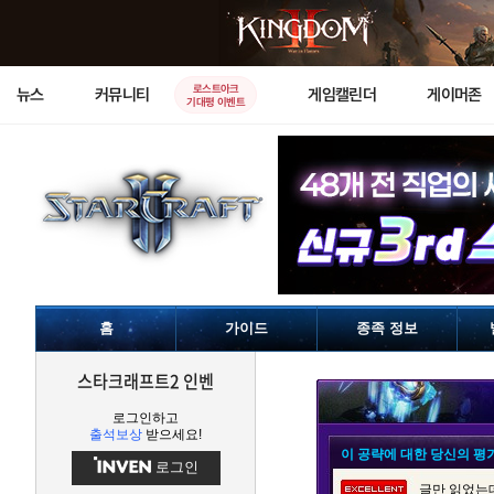
로스트아크
뉴스
커뮤니티
게임캘린더
게이머존
기대평 이벤트
홈
가이드
종족 정보
스타크래프트2 인벤
로그인하고
출석보상
받으세요!
이 공략에 대한 당신의 평
로그인
글만 읽었는데