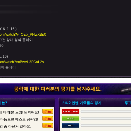
. 1. 16.)
e.com/watch?v=OEb_PHwXBp0
저그전 상대 정석 플레이
20
 16)
.com/watch?v=BwAL3FGaL2s
대비 플레이
가는?
스타2 인벤 가족들의 평가
투표
 다 해본 느낌! 완벽해요!
 다듬으면 베스트 공략감!
건 좀 아닌거 같아요.