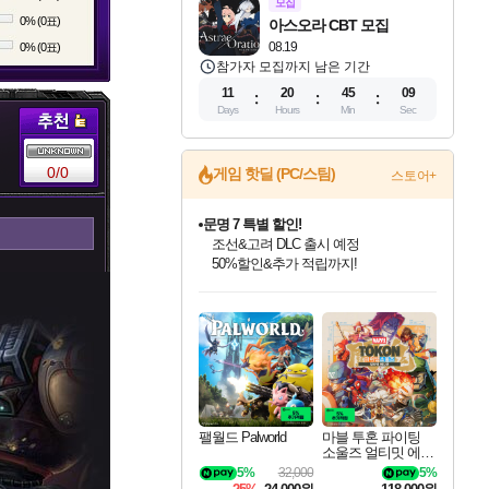
모집
0% (0표)
아스오라 CBT 모집
08.19
0% (0표)
참가자 모집까지 남은 기간
11
20
45
08
Days
Hours
Min
Sec
0/0
게임 핫딜 (PC/스팀)
스토어+
문명 7 특별 할인!
조선&고려 DLC 출시 예정
50%할인&추가 적립까지!
마블 투혼 파이팅 소울즈 정식출시!
마블 히어로 총 출동&화려한 격투!
인벤게임즈 8월 특별 할인!
드래곤소드: 어웨이크닝 입점!
귀무자: 검의 길 예약 판매 중!
비스트 오브 리인카네이션 정식 출시!
커세어 코브 출시 기념 할인!
더 렐릭 퍼스트 가디언 정식 출시
베데스다 40주년 기념 할인 중!
캡콤 프렌차이즈 할인 진행 중!
캡콤 일부 상품 상시 할인
스타워즈 은하계 레이서
로블록스 기프트 카드 공식 입점
네이버 포인트 혜택까지!
인기 퍼블리셔 모음!
스팀으로 만나는 드래곤소드!
10% 할인과
게임프릭 신작 IP
해적'섬'을 발전시키자!
설화x하드코어 액션!
베데스다의 명작들을
몬헌, 바하 등 인기 IP를
몬헌 와일즈 & 드래곤즈 도그마2
인벤게임즈에서 10% 추가 적립
Robux를 가장 안전하고
최대 90% 할인가를 만나보세요!
네이버혜택과 함께 만나보세요!
이니&베니 혜택까지!
네이버 혜택가와 함께 예약하세요!
할인&네이버혜택으로 만나보세요!
네이버페이 혜택과 만나보세요!
40주년 프로모션으로 만나보세요!
할인가에 만나보세요!
일부 에디션 상시 할인!
혜택으로 예약 판매 중
편안하게 충전하세요
팰월드 Palworld
마블 투혼 파이팅
소울즈 얼티밋 에디
션 MARVEL Tokon
5%
32,000
5%
Fighting Souls Ultima