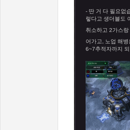
- 딴 거 다 필요없
렇다고 생더블도 아
취소하고 2가스랑 
어가고, 노업 해
6~7추적자까지 