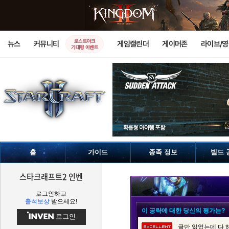
로스트아크
뉴스
커뮤니티
게임캘린더
게이머존
라이브/
기대평 이벤트
홈
가이드
종족 정보
빌드 
스타크래프트2 인벤
로그인하고
출석보상
받으세요!
이 공략에 대한 당신의 평가는?
로그인
글만 읽었는데 다 