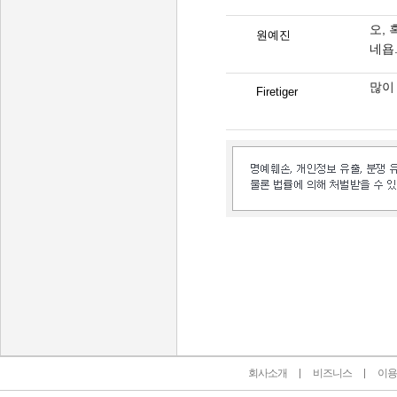
오,
원예진
네욥
많이
Firetiger
인벤 공식 미디어 파트너 및 제휴 파트너
회사소개
비즈니스
이용