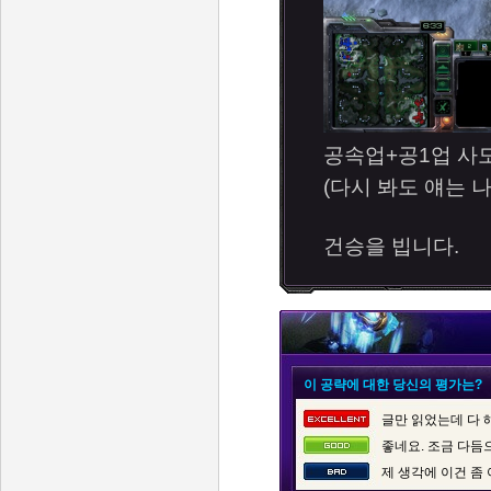
공속업+공1업 사
(다시 봐도 얘는 나
건승을 빕니다.
이 공략에 대한 당신의 평가는?
글만 읽었는데 다 
좋네요. 조금 다듬
제 생각에 이건 좀