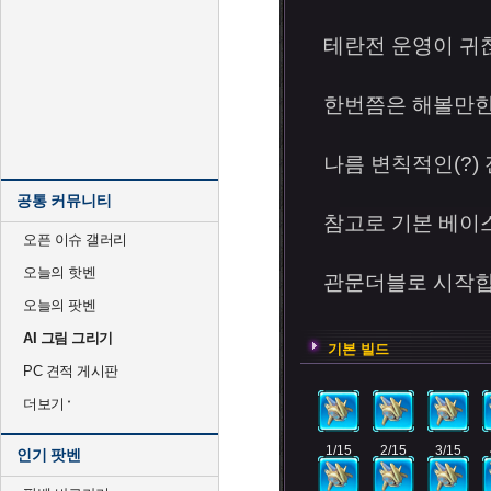
테란전 운영이 귀
한번쯤은 해볼만
나름 변칙적인(?)
공통 커뮤니티
참고로 기본 베이
오픈 이슈 갤러리
오늘의 핫벤
관문더블로 시작합
오늘의 팟벤
AI 그림 그리기
기본 빌드
PC 견적 게시판
더보기
1/15
2/15
3/15
인기 팟벤