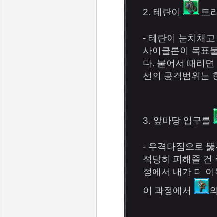
2. 테란이
트리
- 테란이 눈치채고
사이클론이 목표물
다. 붙어서 때리면
선의 공격범위는 
3. 앞마당 입구를
- 우격다짐으로 뚫
적당히 피해줄 건 
정에서 내가 더 이
이 과정에서
의