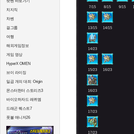
팟벤 바로가기
7/15
8/15
9/15
치지직
차벤
걸그룹
13/15
14/15
여행
해외게임정보
14/23
게임 영상
HyperX OMEN
15/23
16/23
브이 라이징
일곱 개의 대죄: Origin
몬스터헌터 스토리즈3
16/23
바이오하자드 레퀴엠
드래곤 퀘스트7
17/23
풋볼 매니저26
17/23