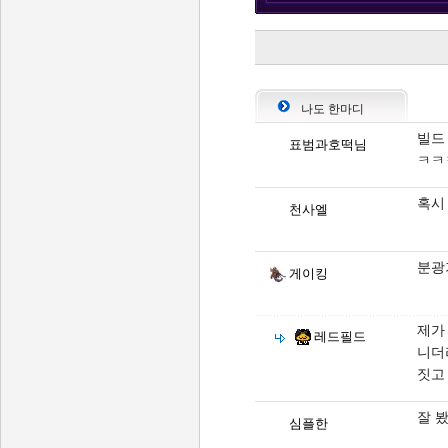
나도 한마디
빌드
표범과호떡님
ㅋㅋ
혹시
천사엘
분광
게이킹
제가
레드필드
니더
짓고
잘 봤
심플한