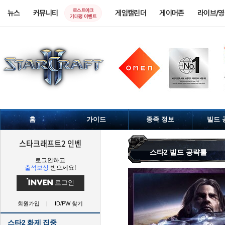
로스트아크
뉴스
커뮤니티
게임캘린더
게이머존
라이브/
기대평 이벤트
홈
가이드
종족 정보
빌드 
스타크래프트2 인벤
스타2 빌드 공략툴
로그인하고
출석보상
받으세요!
로그인
회원가입
ID/PW 찾기
스타2 화제 집중