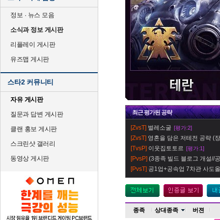
정보 · 뉴스 모음
소식과 정보 게시판
리플레이 게시판
유즈맵 게시판
스타2 커뮤니티
자유 게시판
최근
평가
된 공략
질문과 답변 게시판
[ZvsT]
벌레소굴
[평가:2]
클랜 홍보 게시판
[ZvsT]
영혼을 담은 저테전 공략 (장
스크린샷 갤러리
[TvsP]
이웃집토토르
[평가:1]
동영상 게시판
[PvsP]
(3종족 빌드 블로그 개설//공지
[PvsT]
공1업+공속업 7차관 사도
종족
상대종족
버젼