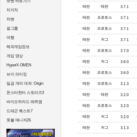
팟벤 바로가기
테란
테란
3.7.1
치지직
테란
프로토스
3.7.1
차벤
걸그룹
테란
프로토스
3.7.1
여행
테란
저그
3.7.1
해외게임정보
테란
프로토스
3.7.0
게임 영상
테란
저그
3.6.0
HyperX OMEN
테란
프로토스
3.6.0
브이 라이징
일곱 개의 대죄: Origin
테란
프로토스
3.1.3
몬스터헌터 스토리즈3
테란
테란
3.2.0
바이오하자드 레퀴엠
테란
프로토스
3.2.0
드래곤 퀘스트7
테란
저그
3.2.0
풋볼 매니저26
테란
저그
3.1.3