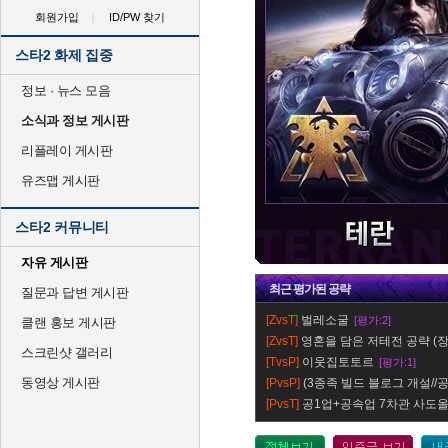
회원가입
ID/PW 찾기
스타2 화제 집중
정보 · 뉴스 모음
소식과 정보 게시판
리플레이 게시판
유즈맵 게시판
스타2 커뮤니티
자유 게시판
최근
평가
된 공략
질문과 답변 게시판
[ZvsT]
벌레소굴
[평가:2]
클랜 홍보 게시판
[ZvsT]
영혼을 담은 저테전 공략 (장
스크린샷 갤러리
[TvsP]
이웃집토토르
[평가:1]
동영상 게시판
[PvsP]
(3종족 빌드 블로그 개설//공지
[PvsT]
공1업+공속업 7차관 사도