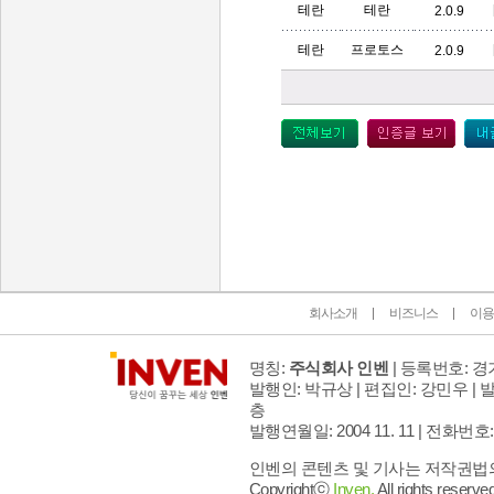
테란
테란
2.0.9
테란
프로토스
2.0.9
인벤 공식 미디어 파트너 및 제휴 파트너
회사소개
비즈니스
이용
명칭:
주식회사 인벤
| 등록번호: 경기
발행인: 박규상 | 편집인: 강민우 |
발
층
발행연월일: 2004 11. 11 |
전화번호: 02 
인벤의 콘텐츠 및 기사는 저작권법의 
Copyrightⓒ
Inven.
All rights reserved