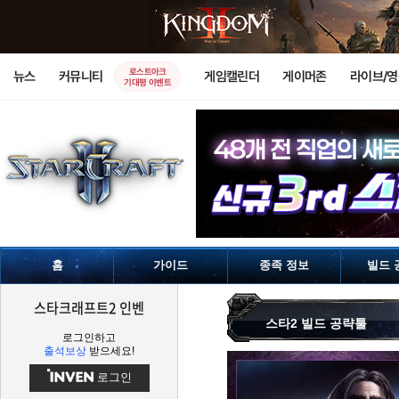
로스트아크
뉴스
커뮤니티
게임캘린더
게이머존
라이브/
기대평 이벤트
홈
가이드
종족 정보
빌드 
스타크래프트2 인벤
스타2 빌드 공략툴
로그인하고
출석보상
받으세요!
로그인