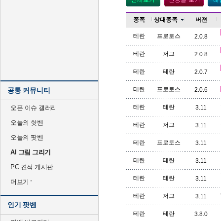
종족
상대종족
버젼
테란
프로토스
2.0.8
테란
저그
2.0.8
테란
테란
2.0.7
테란
프로토스
공통 커뮤니티
2.0.6
테란
테란
오픈 이슈 갤러리
3.11
오늘의 핫벤
테란
저그
3.11
오늘의 팟벤
테란
프로토스
3.11
AI 그림 그리기
테란
테란
3.11
PC 견적 게시판
테란
테란
3.11
더보기
테란
저그
3.11
인기 팟벤
테란
테란
3.8.0