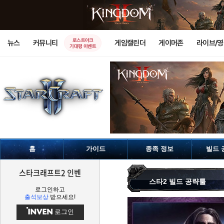
로스트아크
뉴스
커뮤니티
게임캘린더
게이머존
라이브/
기대평 이벤트
홈
가이드
종족 정보
빌드 
스타크래프트2 인벤
스타2 빌드 공략툴
로그인하고
출석보상
받으세요!
로그인