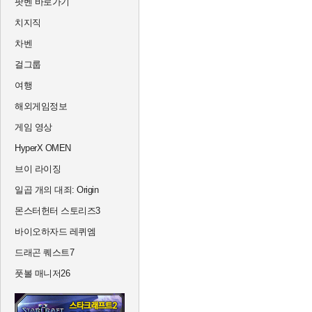
팟벤 바로가기
치지직
차벤
걸그룹
여행
해외게임정보
게임 영상
HyperX OMEN
브이 라이징
일곱 개의 대죄: Origin
몬스터헌터 스토리즈3
바이오하자드 레퀴엠
드래곤 퀘스트7
풋볼 매니저26