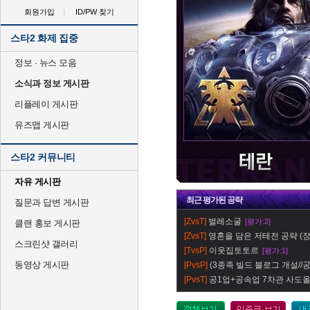
회원가입
ID/PW 찾기
스타2 화제 집중
정보 · 뉴스 모음
소식과 정보 게시판
리플레이 게시판
유즈맵 게시판
스타2 커뮤니티
자유 게시판
최근
평가
된 공략
질문과 답변 게시판
[ZvsT]
벌레소굴
[평가:2]
클랜 홍보 게시판
[ZvsT]
영혼을 담은 저테전 공략 (장
스크린샷 갤러리
[TvsP]
이웃집토토르
[평가:1]
동영상 게시판
[PvsP]
(3종족 빌드 블로그 개설//공지
[PvsT]
공1업+공속업 7차관 사도